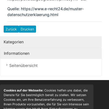
Quelle: https://www.e-recht24.de/muster-
datenschutzerklaerung.html
Zurück
Drucken
Kategorien
Informationen
Seitenübersicht
Liefer- und Versandkosten
Cookies auf der Webseite:
Cookies helfen uns dabei, die
Privatsphäre und Datenschutz
Dienste für Sie bestmöglich bereit zu stellen. Wir setzen
Cookies ein, um Ihre Benutzererfahrung zu verbessern,
Unsere AGB
Ihnen Produkte vorzustellen, die für Sie von Interesse sein
Impressum
könnten sowie den Inhalt Ihres Einkaufswagens zu